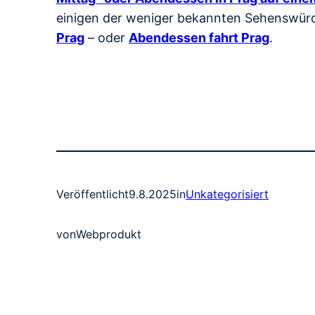
einigen der weniger bekannten Sehenswürdi
Prag
– oder
Abendessen fahrt Prag
.
Veröffentlicht
9.8.2025
in
Unkategorisiert
von
Webprodukt