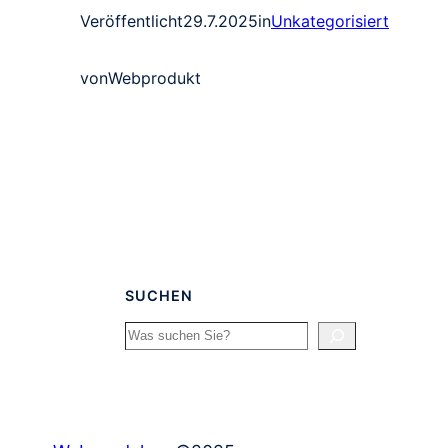
Veröffentlicht
29.7.2025
in
Unkategorisiert
von
Webprodukt
SUCHEN
Search