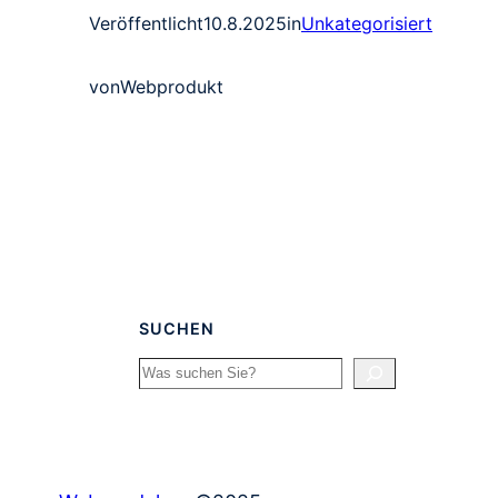
Veröffentlicht
10.8.2025
in
Unkategorisiert
von
Webprodukt
SUCHEN
Search