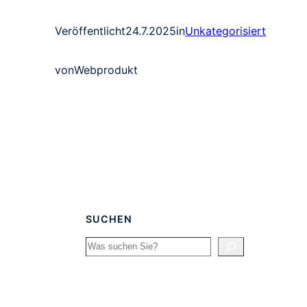
Veröffentlicht
24.7.2025
in
Unkategorisiert
von
Webprodukt
SUCHEN
Search