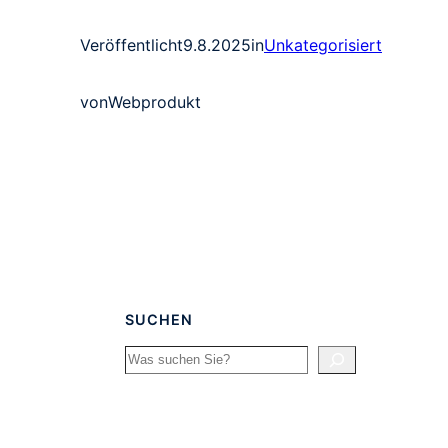
Veröffentlicht
9.8.2025
in
Unkategorisiert
von
Webprodukt
SUCHEN
Search