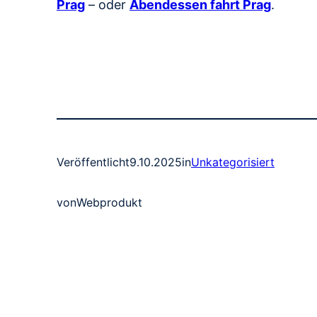
Prag
– oder
Abendessen fahrt Prag
.
Veröffentlicht
9.10.2025
in
Unkategorisiert
von
Webprodukt