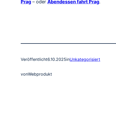
Prag
– oder
Abendessen fahrt Prag
.
Veröffentlicht
6.10.2025
in
Unkategorisiert
von
Webprodukt