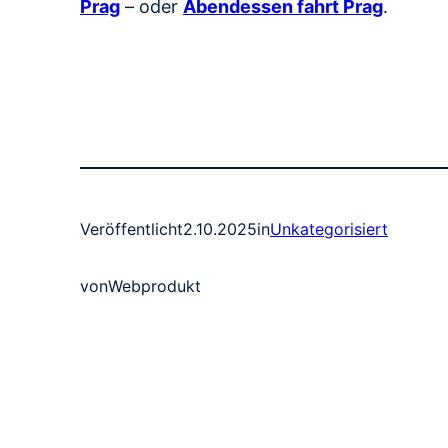
Prag
– oder
Abendessen fahrt Prag
.
Veröffentlicht
2.10.2025
in
Unkategorisiert
von
Webprodukt