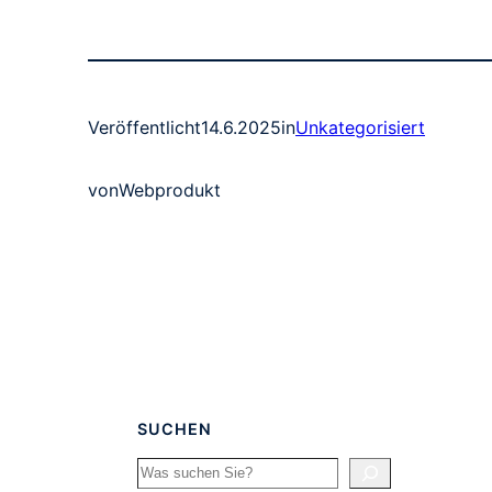
Veröffentlicht
14.6.2025
in
Unkategorisiert
von
Webprodukt
SUCHEN
Search