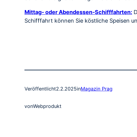
Mittag- oder Abendessen-Schifffahrten:
D
Schifffahrt können Sie köstliche Speisen 
Veröffentlicht
2.2.2025
in
Magazin Prag
von
Webprodukt