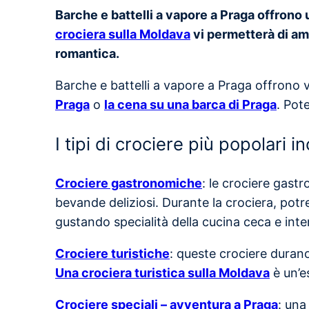
Barche e battelli a vapore a Praga offrono
crociera sulla Moldava
vi permetterà di amm
romantica.
Barche e battelli a vapore a Praga offrono va
Praga
o
la cena su una barca di Praga
. Pot
I tipi di crociere più popolari i
Crociere gastronomiche
: le crociere gast
bevande deliziosi. Durante la crociera, potr
gustando specialità della cucina ceca e inte
Crociere turistiche
: queste crociere durano
Una crociera turistica sulla Moldava
è un’e
Crociere speciali – avventura a Praga
: una