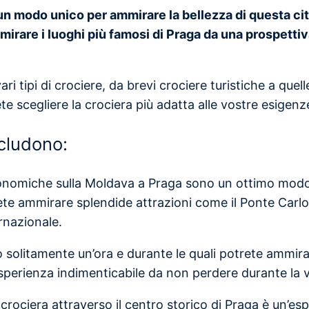
 un modo unico per ammirare la bellezza di questa ci
irare i luoghi più famosi di Praga da una prospettiva
ri tipi di crociere, da brevi crociere turistiche a que
ete scegliere la crociera più adatta alle vostre esigenz
ncludono:
ronomiche sulla Moldava a Praga sono un ottimo modo 
ete ammirare splendide attrazioni come il Ponte Carlo, 
rnazionale.
 solitamente un’ora e durante le quali potrete ammirar
sperienza indimenticabile da non perdere durante la v
 crociera attraverso il centro storico di Praga è un’es