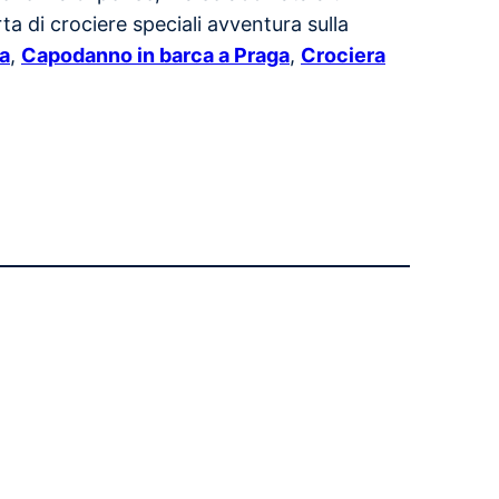
a di crociere speciali avventura sulla
ga
,
Capodanno in barca a Praga
,
Crociera