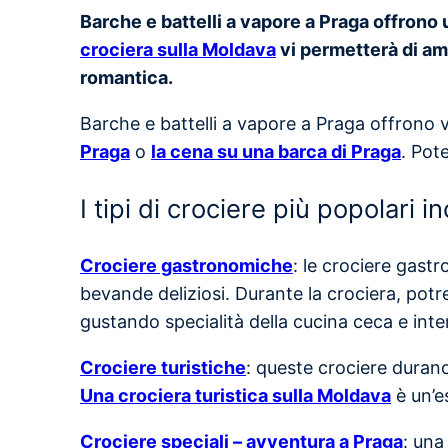
Barche e battelli a vapore a Praga offrono
crociera sulla Moldava
vi permetterà di amm
romantica.
Barche e battelli a vapore a Praga offrono va
Praga
o
la cena su una barca di Praga
. Pot
I tipi di crociere più popolari i
Crociere gastronomiche
: le crociere gast
bevande deliziosi. Durante la crociera, potr
gustando specialità della cucina ceca e inte
Crociere turistiche
: queste crociere durano
Una crociera turistica sulla Moldava
è un’e
Crociere speciali – avventura a Praga
: una