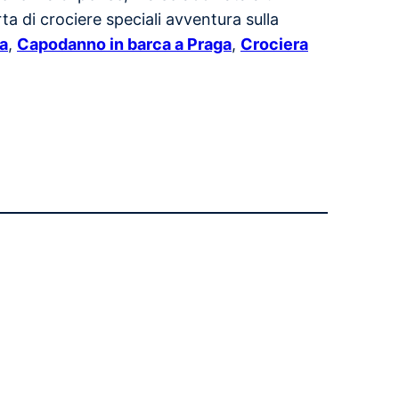
a di crociere speciali avventura sulla
ga
,
Capodanno in barca a Praga
,
Crociera