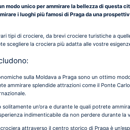
 un modo unico per ammirare la bellezza di questa ci
irare i luoghi più famosi di Praga da una prospettiva
ri tipi di crociere, da brevi crociere turistiche a que
ete scegliere la crociera più adatta alle vostre esigenz
ncludono:
ronomiche sulla Moldava a Praga sono un ottimo modo 
ete ammirare splendide attrazioni come il Ponte Carlo, 
rnazionale.
 solitamente un’ora e durante le quali potrete ammirar
sperienza indimenticabile da non perdere durante la v
 crociera attraverso il centro storico di Praga è un’es