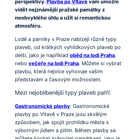
perspektivy.
Plavba po Vltavě
vám umožní
vidět nejznámější pražské památky z
neobvyklého úhlu a užít si romantickou
atmosféru.
Lodě a parníky v Praze nabízejí různé typy
plaveb, od krátkých vyhlídkových plaveb po
delší, jako je například
oběd na lodi Praha
,
nebo
večeře na lodi Praha
. Můžete si vybrat
plavbu, která nejvíce vyhovuje vašim
představám a časovým možnostem.
Mezi nejoblíbenější typy plaveb patří:
Gastronomické plavby
: Gastronomické
plavby po Vltavě v Praze jsou skvělým
způsobem, jak spojit prohlídku města s
výborným jídlem a pitím. Během plavby se
můžete kochat krásnými památkami, jako je