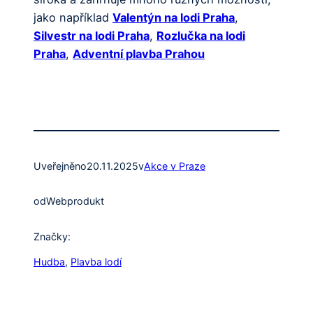
jako například
Valentýn na lodi Praha
,
Silvestr na lodi Praha
,
Rozlučka na lodi
Praha
,
Adventní plavba Prahou
Uveřejněno
20.11.2025
v
Akce v Praze
od
Webprodukt
Značky:
Hudba
, 
Plavba lodí