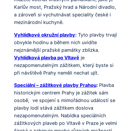
Karlův most, Pražský hrad a Národní divadlo,
a zároveň si vychutnávat speciality české i
mezinárodní kuchyně.
Vyhlídkové okružní plavby
:
Tyto plavby trvají
obvykle hodinu a během nich uvidíte
nejznámější pražské památky zblízka.
Vyhlídková plavba po Vltavě
je
nezapomenutelným zážitkem, který byste si
při návštěvě Prahy neměli nechat ujít.
Speciální – zážitkové plavby Prahou
:
Plavba
historickým centrem Prahy je zážitek sám
osobě, ve spojení s mimořádnou událostí se
plavby lodí stává zážitkem doslova
nezapomenutelným. Nabídka speciálních
zážitkových plaveb po Vltavě v Praze je velmi
široká a zahrnuje mnoho různých možností,