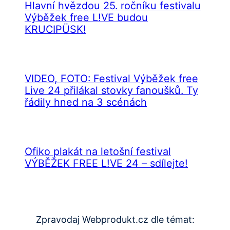
Hlavní hvězdou 25. ročníku festivalu
Výběžek free L!VE budou
KRUCIPÜSK!
VIDEO, FOTO: Festival Výběžek free
Live 24 přilákal stovky fanoušků. Ty
řádily hned na 3 scénách
Ofiko plakát na letošní festival
VÝBĚŽEK FREE L!VE 24 – sdílejte!
Zpravodaj Webprodukt.cz dle témat: