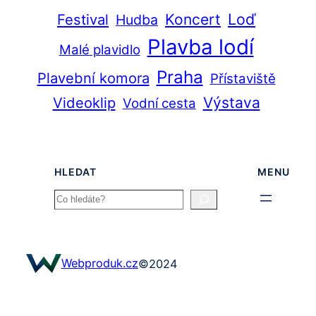
Loď
Festival
Koncert
Hudba
Plavba lodí
Malé plavidlo
Praha
Plavební komora
Přístaviště
Videoklip
Výstava
Vodní cesta
HLEDAT
MENU
Search
Webproduk.cz
©
2024