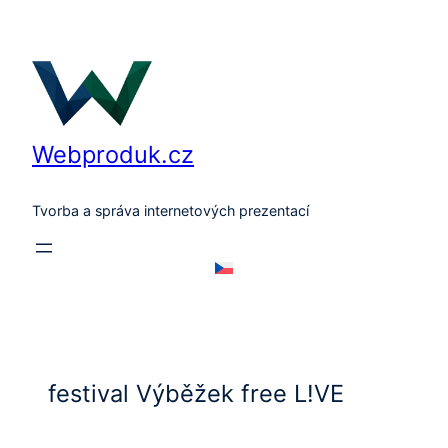
Přeskočit
na
obsah
Webproduk.cz
Tvorba a správa internetových prezentací
festival Výběžek free L!VE