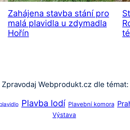
Zahájena stavba stání pro
S
malá plavidla u zdymadla
R
Hořín
t
Zpravodaj Webprodukt.cz dle témat:
Plavba lodí
Pra
Plavební komora
plavidlo
Výstava