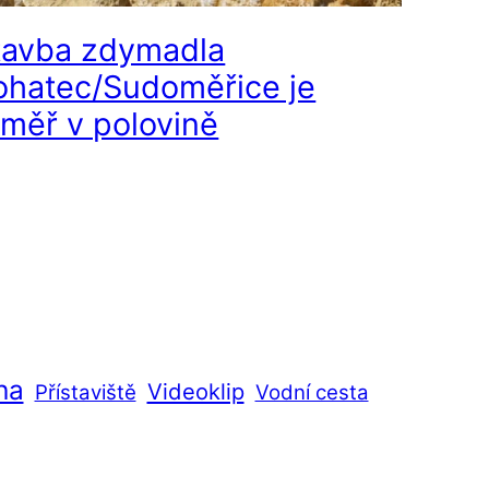
tavba zdymadla
ohatec/Sudoměřice je
éměř v polovině
ha
Videoklip
Přístaviště
Vodní cesta