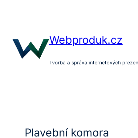
Přeskočit
na
obsah
Webproduk.cz
Tvorba a správa internetových prezen
Plavební komora