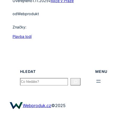
Uveřejněno
1.11.2025
v
Akce v Praze
od
Webprodukt
Značky:
Plavba lodí
HLEDAT
MENU
Search
Webproduk.cz
©
2025