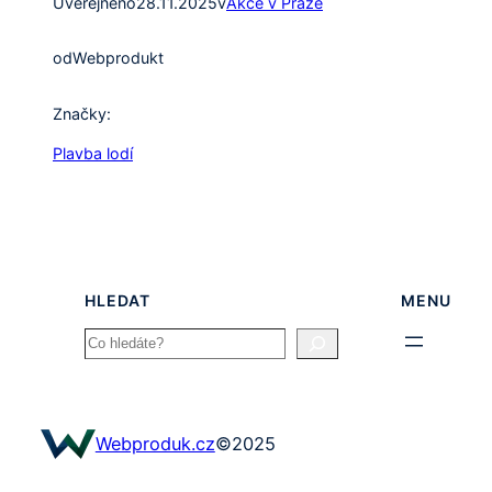
Uveřejněno
28.11.2025
v
Akce v Praze
od
Webprodukt
Značky:
Plavba lodí
HLEDAT
MENU
Search
Webproduk.cz
©
2025