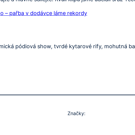
ko – pařba v dodávce láme rekordy
ická pódiová show, tvrdé kytarové rify, mohutná ba
Značky: