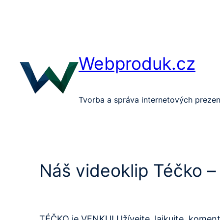
Přeskočit
na
obsah
Webproduk.cz
Tvorba a správa internetových prezen
Náš videoklip Téčko –
TÉČKO je VENKU! Užívejte, lajkujte, komentujte