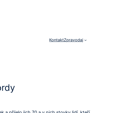
Kontakt
Zpravodaj
ordy
a přijelo jich 70 a v nich stovky lidí, kteří