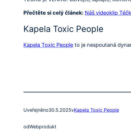
Přečtěte si celý článek:
Náš videoklip Téč
Kapela Toxic People
Kapela Toxic People
to je nespoutaná dynam
Uveřejněno
30.5.2025
v
Kapela Toxic People
od
Webprodukt