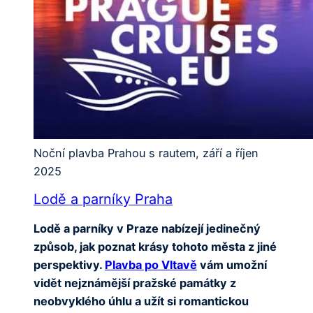
Noční plavba Prahou s rautem, září a říjen
2025
Lodě a parníky Praha
Lodě a parníky v Praze nabízejí jedinečný
způsob, jak poznat krásy tohoto města z jiné
perspektivy.
Plavba po Vltavě
vám umožní
vidět nejznámější pražské památky z
neobvyklého úhlu a užít si romantickou