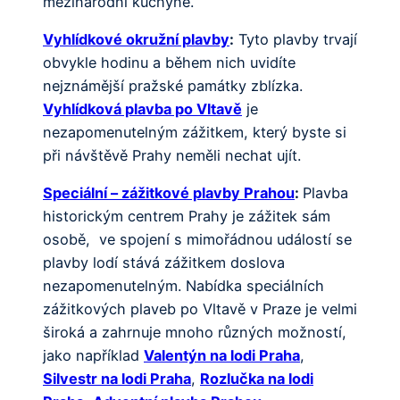
mezinárodní kuchyně.
Vyhlídkové okružní plavby
:
Tyto plavby trvají
obvykle hodinu a během nich uvidíte
nejznámější pražské památky zblízka.
Vyhlídková plavba po Vltavě
je
nezapomenutelným zážitkem, který byste si
při návštěvě Prahy neměli nechat ujít.
Speciální – zážitkové plavby Prahou
:
Plavba
historickým centrem Prahy je zážitek sám
osobě, ve spojení s mimořádnou událostí se
plavby lodí stává zážitkem doslova
nezapomenutelným. Nabídka speciálních
zážitkových plaveb po Vltavě v Praze je velmi
široká a zahrnuje mnoho různých možností,
jako například
Valentýn na lodi Praha
,
Silvestr na lodi Praha
,
Rozlučka na lodi