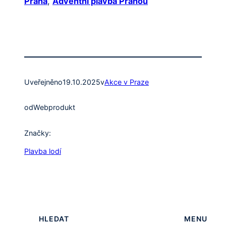
Praha
,
Adventní plavba Prahou
Uveřejněno
19.10.2025
v
Akce v Praze
od
Webprodukt
Značky:
Plavba lodí
HLEDAT
MENU