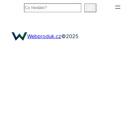
Search
Webproduk.cz
©
2025