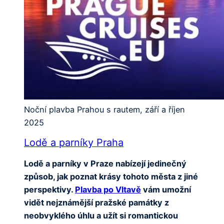
Noční plavba Prahou s rautem, září a říjen
2025
Lodě a parníky Praha
Lodě a parníky v Praze nabízejí jedinečný
způsob, jak poznat krásy tohoto města z jiné
perspektivy.
Plavba po Vltavě
vám umožní
vidět nejznámější pražské památky z
neobvyklého úhlu a užít si romantickou