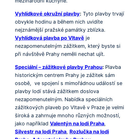
mezinárodní kuchyně.
Vyhlídkové okružní plavby
:
Tyto plavby trvají
obvykle hodinu a během nich uvidíte
nejznámější pražské památky zblízka.
Vyhlídková plavba po Vltavě
je
nezapomenutelným zážitkem, který byste si
při návštěvě Prahy neměli nechat ujít.
Speciální – zážitkové plavby Prahou
:
Plavba
historickým centrem Prahy je zážitek sám
osobě, ve spojení s mimořádnou událostí se
plavby lodí stává zážitkem doslova
nezapomenutelným. Nabídka speciálních
zážitkových plaveb po Vltavě v Praze je velmi
široká a zahrnuje mnoho různých možností,
jako například
Valentýn na lodi Praha
,
Silvestr na lodi Praha
,
Rozlučka na lodi