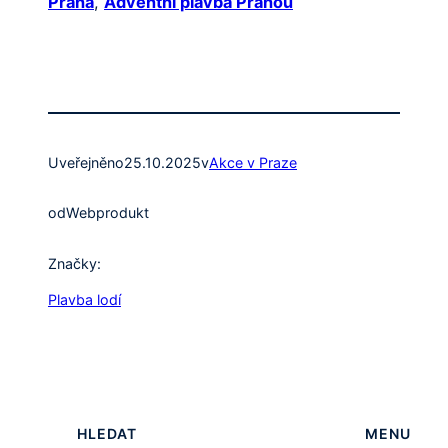
Praha
,
Adventní plavba Prahou
Uveřejněno
25.10.2025
v
Akce v Praze
od
Webprodukt
Značky:
Plavba lodí
HLEDAT
MENU