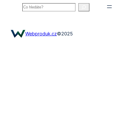
Search
Webproduk.cz
©
2025