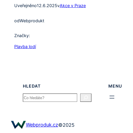
Uveřejněno
12.6.2025
v
Akce v Praze
od
Webprodukt
Značky:
Plavba lodí
HLEDAT
MENU
Search
Webproduk.cz
©
2025