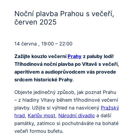
Noční plavba Prahou s večeří,
červen 2025
14 června , 19:00 – 22:00
Zažijte kouzlo večerní
Prahy
z paluby lodi!
Tříhodinová noční plavba po Vltavě s večeří,
aperitivem a audioprůvodcem vás provede
srdcem historické Prahy.
Objevte jedinečný způsob, jak poznat Prahu
– z hladiny Vltavy během tříhodinové večerní
plavby. Užijte si výhled na nasvícený
Pražský
hrad
,
Karlův most
,
Národní divadlo
a další
památky, zatímco si pochutnáváte na bohaté
večeři formou bufetu.