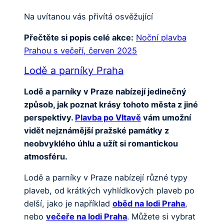
Na uvítanou vás přivítá osvěžující
Přečtěte si popis celé akce:
Noční plavba
Prahou s večeří, červen 2025
Lodě a parníky Praha
Lodě a parníky v Praze nabízejí jedinečný
způsob, jak poznat krásy tohoto města z jiné
perspektivy.
Plavba po Vltavě
vám umožní
vidět nejznámější pražské památky z
neobvyklého úhlu a užít si romantickou
atmosféru.
Lodě a parníky v Praze nabízejí různé typy
plaveb, od krátkých vyhlídkových plaveb po
delší, jako je například
oběd na lodi Praha
,
nebo
večeře na lodi Praha
. Můžete si vybrat