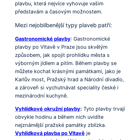
plavbu, která nejvíce vyhovuje vašim
představám a časovým možnostem.
Mezi nejoblíbenější typy plaveb patří:
Gastronomické plavby
: Gastronomické
plavby po Vltavě v Praze jsou skvělým
způsobem, jak spojit prohlídku města s
výborným jídlem a pitím. Během plavby se
můžete kochat krásnými památkami, jako je
Karlův most, Pražský hrad a Národní divadlo,
a zároveň si vychutnávat speciality české i
mezinárodní kuchyně.
Vyhlídkové okružní plavby
:
Tyto plavby trvají
obvykle hodinu a během nich uvidíte
nejznámější pražské památky zblízka.
Vyhlídková plavba po Vltavě
je