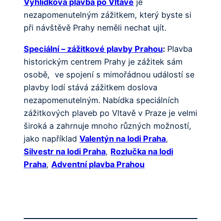
Vyhlídková plavba po Vltavě
je
nezapomenutelným zážitkem, který byste si
při návštěvě Prahy neměli nechat ujít.
Speciální – zážitkové plavby Prahou
:
Plavba
historickým centrem Prahy je zážitek sám
osobě, ve spojení s mimořádnou událostí se
plavby lodí stává zážitkem doslova
nezapomenutelným. Nabídka speciálních
zážitkových plaveb po Vltavě v Praze je velmi
široká a zahrnuje mnoho různých možností,
jako například
Valentýn na lodi Praha
,
Silvestr na lodi Praha
,
Rozlučka na lodi
Praha
,
Adventní plavba Prahou