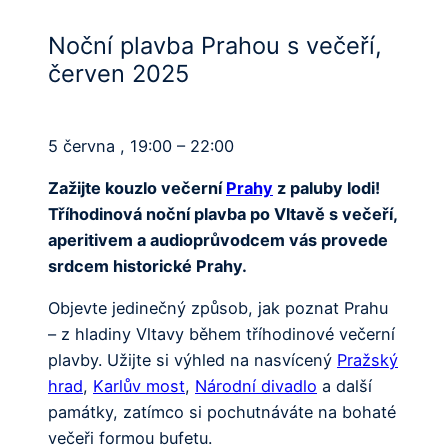
Noční plavba Prahou s večeří,
červen 2025
5 června , 19:00 – 22:00
Zažijte kouzlo večerní
Prahy
z paluby lodi!
Tříhodinová noční plavba po Vltavě s večeří,
aperitivem a audioprůvodcem vás provede
srdcem historické Prahy.
Objevte jedinečný způsob, jak poznat Prahu
– z hladiny Vltavy během tříhodinové večerní
plavby. Užijte si výhled na nasvícený
Pražský
hrad
,
Karlův most
,
Národní divadlo
a další
památky, zatímco si pochutnáváte na bohaté
večeři formou bufetu.