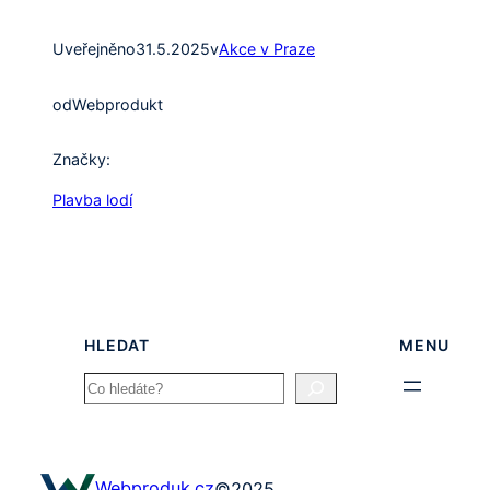
Uveřejněno
31.5.2025
v
Akce v Praze
od
Webprodukt
Značky:
Plavba lodí
HLEDAT
MENU
Search
Webproduk.cz
©
2025