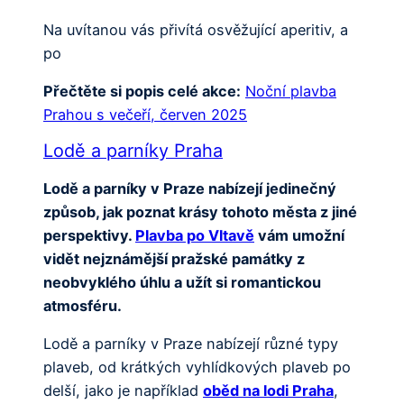
Na uvítanou vás přivítá osvěžující aperitiv, a
po
Přečtěte si popis celé akce:
Noční plavba
Prahou s večeří, červen 2025
Lodě a parníky Praha
Lodě a parníky v Praze nabízejí jedinečný
způsob, jak poznat krásy tohoto města z jiné
perspektivy.
Plavba po Vltavě
vám umožní
vidět nejznámější pražské památky z
neobvyklého úhlu a užít si romantickou
atmosféru.
Lodě a parníky v Praze nabízejí různé typy
plaveb, od krátkých vyhlídkových plaveb po
delší, jako je například
oběd na lodi Praha
,