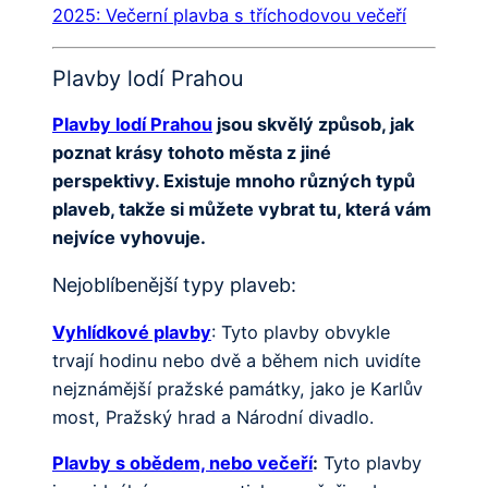
2025: Večerní plavba s tříchodovou večeří
Plavby lodí Prahou
Plavby lodí Prahou
jsou skvělý způsob, jak
poznat krásy tohoto města z jiné
perspektivy. Existuje mnoho různých typů
plaveb, takže si můžete vybrat tu, která vám
nejvíce vyhovuje.
Nejoblíbenější typy plaveb:
Vyhlídkové plavby
: Tyto plavby obvykle
trvají hodinu nebo dvě a během nich uvidíte
nejznámější pražské památky, jako je Karlův
most, Pražský hrad a Národní divadlo.
Plavby s obědem, nebo večeří
:
Tyto plavby