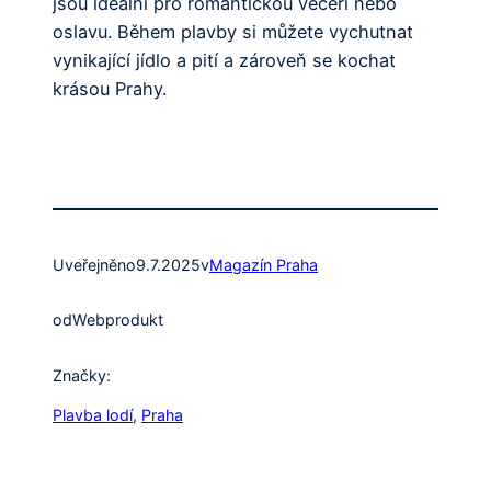
jsou ideální pro romantickou večeři nebo
oslavu. Během plavby si můžete vychutnat
vynikající jídlo a pití a zároveň se kochat
krásou Prahy.
Uveřejněno
9.7.2025
v
Magazín Praha
od
Webprodukt
Značky:
Plavba lodí
, 
Praha