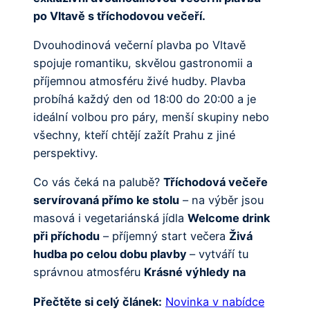
po Vltavě s tříchodovou večeří.
Dvouhodinová večerní plavba po Vltavě
spojuje romantiku, skvělou gastronomii a
příjemnou atmosféru živé hudby. Plavba
probíhá každý den od 18:00 do 20:00 a je
ideální volbou pro páry, menší skupiny nebo
všechny, kteří chtějí zažít Prahu z jiné
perspektivy.
Co vás čeká na palubě?
Tříchodová večeře
servírovaná přímo ke stolu
– na výběr jsou
masová i vegetariánská jídla
Welcome drink
při příchodu
– příjemný start večera
Živá
hudba po celou dobu plavby
– vytváří tu
správnou atmosféru
Krásné výhledy na
Přečtěte si celý článek:
Novinka v nabídce