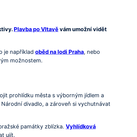
ktivy.
Plavba po Vltavě
vám umožní vidět
o je například
oběd na lodi Praha
, nebo
sovým možnostem.
jit prohlídku města s výborným jídlem a
 Národní divadlo, a zároveň si vychutnávat
 pražské památky zblízka.
Vyhlídková
 ujít.