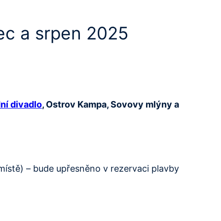
ec a srpen 2025
ní divadlo
, Ostrov Kampa, Sovovy mlýny a
místě) – bude upřesněno v rezervaci plavby