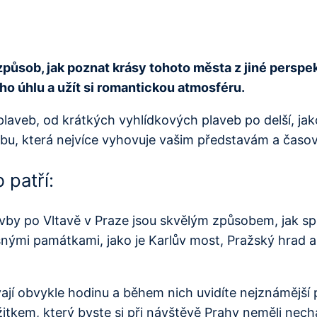
způsob, jak poznat krásy tohoto města z jiné perspe
o úhlu a užít si romantickou atmosféru.
plaveb, od krátkých vyhlídkových plaveb po delší, jak
avbu, která nejvíce vyhovuje vašim představám a ča
 patří:
vby po Vltavě v Praze jsou skvělým způsobem, jak spo
nými památkami, jako je Karlův most, Pražský hrad a
ají obvykle hodinu a během nich uvidíte nejznámější
kem, který byste si při návštěvě Prahy neměli nechat