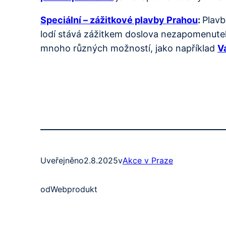
Speciální – zážitkové plavby Prahou
:
Plavb
lodí stává zážitkem doslova nezapomenuteln
mnoho různých možností, jako například
V
Uveřejněno
2.8.2025
v
Akce v Praze
od
Webprodukt