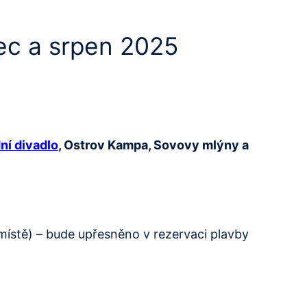
ec a srpen 2025
ní divadlo
, Ostrov Kampa, Sovovy mlýny a
místě) – bude upřesněno v rezervaci plavby