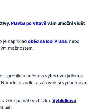
ktivy.
Plavba po Vltavě
vám umožní vidět
o je například
oběd na lodi Praha
, nebo
sovým možnostem.
jit prohlídku města s výborným jídlem a
 Národní divadlo, a zároveň si vychutnávat
 pražské památky zblízka.
Vyhlídková
 ujít.