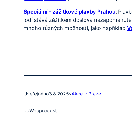
Speciální – zážitkové plavby Prahou
:
Plavb
lodí stává zážitkem doslova nezapomenuteln
mnoho různých možností, jako například
V
Uveřejněno
3.8.2025
v
Akce v Praze
od
Webprodukt