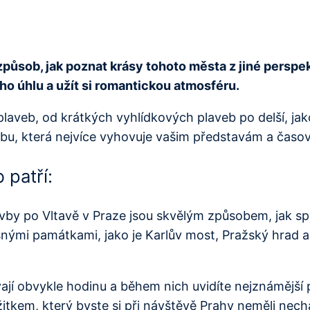
způsob, jak poznat krásy tohoto města z jiné perspe
o úhlu a užít si romantickou atmosféru.
plaveb, od krátkých vyhlídkových plaveb po delší, jak
avbu, která nejvíce vyhovuje vašim představám a ča
 patří:
vby po Vltavě v Praze jsou skvělým způsobem, jak spo
nými památkami, jako je Karlův most, Pražský hrad a
ají obvykle hodinu a během nich uvidíte nejznámější
kem, který byste si při návštěvě Prahy neměli nechat