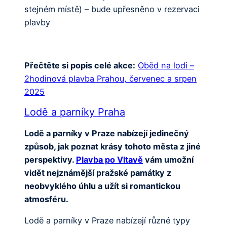
stejném místě) – bude upřesněno v rezervaci
plavby
Přečtěte si popis celé akce:
Oběd na lodi –
2hodinová plavba Prahou, červenec a srpen
2025
Lodě a parníky Praha
Lodě a parníky v Praze nabízejí jedinečný
způsob, jak poznat krásy tohoto města z jiné
perspektivy.
Plavba po Vltavě
vám umožní
vidět nejznámější pražské památky z
neobvyklého úhlu a užít si romantickou
atmosféru.
Lodě a parníky v Praze nabízejí různé typy