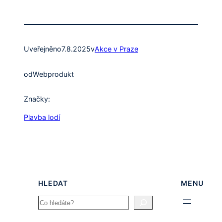
Uveřejněno
7.8.2025
v
Akce v Praze
od
Webprodukt
Značky:
Plavba lodí
HLEDAT
MENU
Search