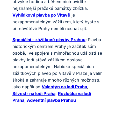
obvykle hodinu a během nich uvidíte
nejznámější pražské památky zblízka.
Vyhlídková plavba po Vltavě
je
nezapomenutelným zážitkem, který byste si
při návštěvě Prahy neměli nechat ujít.
Speciální – zážitkové plavby Prahou
:
Plavba
historickým centrem Prahy je zážitek sám
osobě, ve spojení s mimořádnou událostí se
plavby lodí stává zážitkem doslova
nezapomenutelným. Nabídka speciálních
zážitkových plaveb po Vltavě v Praze je velmi
široká a zahrnuje mnoho různých možností,
jako například
Valentýn na lodi Praha
,
Silvestr na lodi Praha
,
Rozlučka na lodi
Praha
,
Adventní plavba Prahou