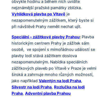
obvykle hodinu a během nich uvidíte
nejznámější pražské památky zblízka.
Vyhlídková plavba po Vltavě
je
nezapomenutelným zážitkem, který byste si
při návštěvě Prahy neměli nechat ujít.
Speciální – zážitkové plavby Prahou
:
Plavba
historickým centrem Prahy je zážitek sám
osobě, ve spojení s mimořádnou událostí se
plavby lodí stává zážitkem doslova
nezapomenutelným. Nabídka speciálních
zážitkových plaveb po Vltavě v Praze je velmi
široká a zahrnuje mnoho různých možností,
jako například
Valentýn na lodi Praha
,
Silvestr na lodi Praha
,
Rozlučka na lodi
Praha
,
Adventní plavba Prahou