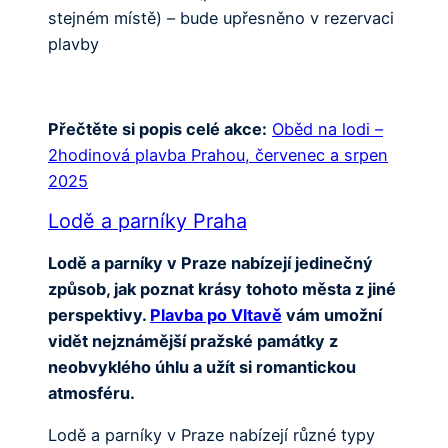
stejném místě) – bude upřesněno v rezervaci
plavby
Přečtěte si popis celé akce:
Oběd na lodi –
2hodinová plavba Prahou, červenec a srpen
2025
Lodě a parníky Praha
Lodě a parníky v Praze nabízejí jedinečný
způsob, jak poznat krásy tohoto města z jiné
perspektivy.
Plavba po Vltavě
vám umožní
vidět nejznámější pražské památky z
neobvyklého úhlu a užít si romantickou
atmosféru.
Lodě a parníky v Praze nabízejí různé typy