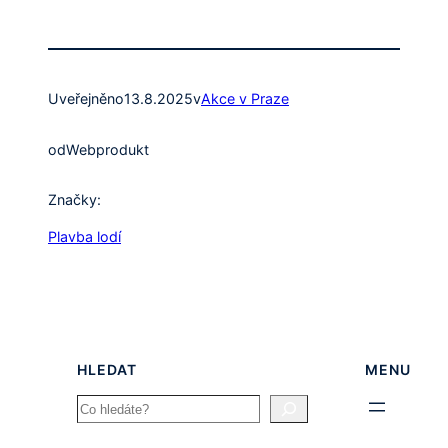
Uveřejněno
13.8.2025
v
Akce v Praze
od
Webprodukt
Značky:
Plavba lodí
HLEDAT
MENU
Search