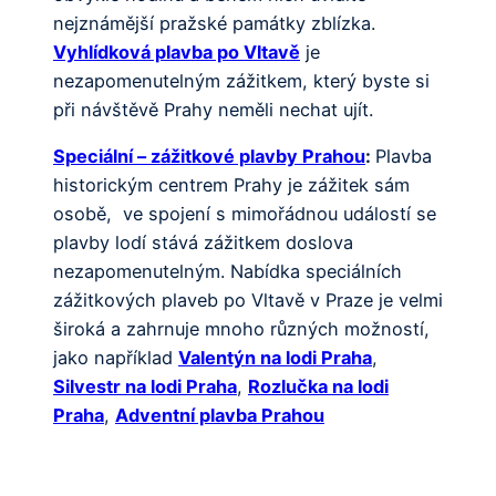
nejznámější pražské památky zblízka.
Vyhlídková plavba po Vltavě
je
nezapomenutelným zážitkem, který byste si
při návštěvě Prahy neměli nechat ujít.
Speciální – zážitkové plavby Prahou
:
Plavba
historickým centrem Prahy je zážitek sám
osobě, ve spojení s mimořádnou událostí se
plavby lodí stává zážitkem doslova
nezapomenutelným. Nabídka speciálních
zážitkových plaveb po Vltavě v Praze je velmi
široká a zahrnuje mnoho různých možností,
jako například
Valentýn na lodi Praha
,
Silvestr na lodi Praha
,
Rozlučka na lodi
Praha
,
Adventní plavba Prahou