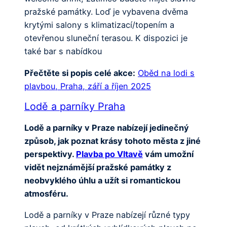
pražské památky. Loď je vybavena dvěma
krytými salony s klimatizací/topením a
otevřenou sluneční terasou. K dispozici je
také bar s nabídkou
Přečtěte si popis celé akce:
Oběd na lodi s
plavbou, Praha, září a říjen 2025
Lodě a parníky Praha
Lodě a parníky v Praze nabízejí jedinečný
způsob, jak poznat krásy tohoto města z jiné
perspektivy.
Plavba po Vltavě
vám umožní
vidět nejznámější pražské památky z
neobvyklého úhlu a užít si romantickou
atmosféru.
Lodě a parníky v Praze nabízejí různé typy