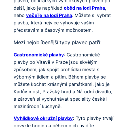
plaveb, od krátkých vyhlídkových plaveb po
delší, jako je například
oběd na lodi Praha
,
nebo
večeře na lodi Praha
. Můžete si vybrat
plavbu, která nejvíce vyhovuje vašim
představám a časovým možnostem.
Mezi nejoblíbenější typy plaveb patří:
Gastronomické plavby
: Gastronomické
plavby po Vltavě v Praze jsou skvělým
způsobem, jak spojit prohlídku města s
výborným jídlem a pitím. Během plavby se
můžete kochat krásnými památkami, jako je
Karlův most, Pražský hrad a Národní divadlo,
a zároveň si vychutnávat speciality české i
mezinárodní kuchyně.
Vyhlídkové okružní plavby
:
Tyto plavby trvají
obvykle hodinu a během nich uvidíte