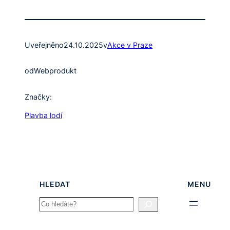
Uveřejněno
24.10.2025
v
Akce v Praze
od
Webprodukt
Značky:
Plavba lodí
HLEDAT
MENU
Search