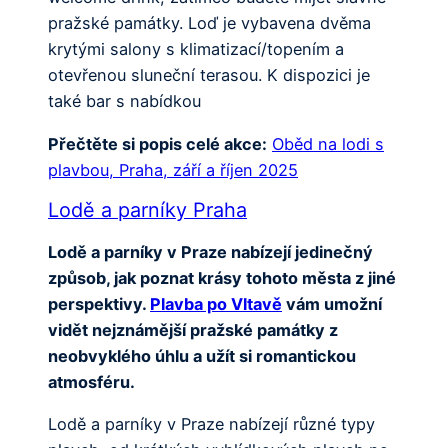
pražské památky. Loď je vybavena dvěma
krytými salony s klimatizací/topením a
otevřenou sluneční terasou. K dispozici je
také bar s nabídkou
Přečtěte si popis celé akce:
Oběd na lodi s
plavbou, Praha, září a říjen 2025
Lodě a parníky Praha
Lodě a parníky v Praze nabízejí jedinečný
způsob, jak poznat krásy tohoto města z jiné
perspektivy.
Plavba po Vltavě
vám umožní
vidět nejznámější pražské památky z
neobvyklého úhlu a užít si romantickou
atmosféru.
Lodě a parníky v Praze nabízejí různé typy