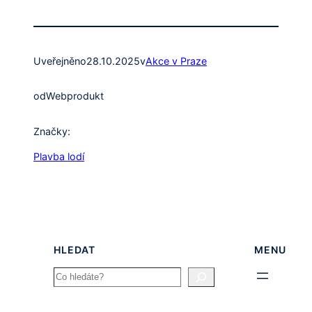
Uveřejněno
28.10.2025
v
Akce v Praze
od
Webprodukt
Značky:
Plavba lodí
HLEDAT
MENU
Search