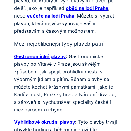
plaveb, od krátkých vyhlídkových plaveb po
delší, jako je například
oběd na lodi Praha
,
nebo
večeře na lodi Praha
. Můžete si vybrat
plavbu, která nejvíce vyhovuje vašim
představám a časovým možnostem.
Mezi nejoblíbenější typy plaveb patří:
Gastronomické plavby
: Gastronomické
plavby po Vltavě v Praze jsou skvělým
způsobem, jak spojit prohlídku města s
výborným jídlem a pitím. Během plavby se
můžete kochat krásnými památkami, jako je
Karlův most, Pražský hrad a Národní divadlo,
a zároveň si vychutnávat speciality české i
mezinárodní kuchyně.
Vyhlídkové okružní plavby
:
Tyto plavby trvají
obvykle hodinu a během nich uvidíte