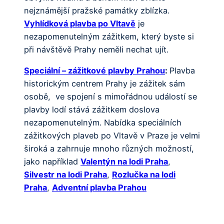
nejznámější pražské památky zblízka.
Vyhlídková plavba po Vltavě
je
nezapomenutelným zážitkem, který byste si
při návštěvě Prahy neměli nechat ujít.
Speciální – zážitkové plavby Prahou
:
Plavba
historickým centrem Prahy je zážitek sám
osobě, ve spojení s mimořádnou událostí se
plavby lodí stává zážitkem doslova
nezapomenutelným. Nabídka speciálních
zážitkových plaveb po Vltavě v Praze je velmi
široká a zahrnuje mnoho různých možností,
jako například
Valentýn na lodi Praha
,
Silvestr na lodi Praha
,
Rozlučka na lodi
Praha
,
Adventní plavba Prahou