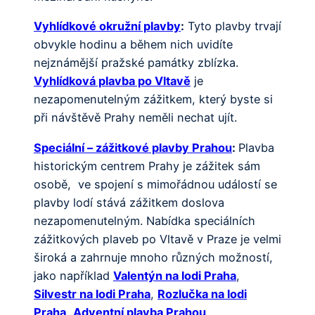
Vyhlídkové okružní plavby
:
Tyto plavby trvají
obvykle hodinu a během nich uvidíte
nejznámější pražské památky zblízka.
Vyhlídková plavba po Vltavě
je
nezapomenutelným zážitkem, který byste si
při návštěvě Prahy neměli nechat ujít.
Speciální – zážitkové plavby Prahou
:
Plavba
historickým centrem Prahy je zážitek sám
osobě, ve spojení s mimořádnou událostí se
plavby lodí stává zážitkem doslova
nezapomenutelným. Nabídka speciálních
zážitkových plaveb po Vltavě v Praze je velmi
široká a zahrnuje mnoho různých možností,
jako například
Valentýn na lodi Praha
,
Silvestr na lodi Praha
,
Rozlučka na lodi
Praha
,
Adventní plavba Prahou