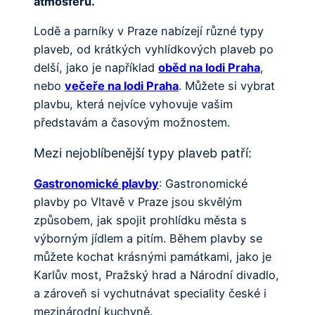
atmosféru.
Lodě a parníky v Praze nabízejí různé typy
plaveb, od krátkých vyhlídkových plaveb po
delší, jako je například
oběd na lodi Praha
,
nebo
večeře na lodi Praha
. Můžete si vybrat
plavbu, která nejvíce vyhovuje vašim
představám a časovým možnostem.
Mezi nejoblíbenější typy plaveb patří:
Gastronomické plavby
: Gastronomické
plavby po Vltavě v Praze jsou skvělým
způsobem, jak spojit prohlídku města s
výborným jídlem a pitím. Během plavby se
můžete kochat krásnými památkami, jako je
Karlův most, Pražský hrad a Národní divadlo,
a zároveň si vychutnávat speciality české i
mezinárodní kuchyně.