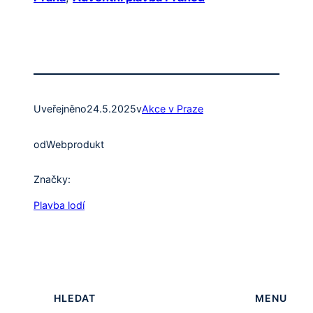
Uveřejněno
24.5.2025
v
Akce v Praze
od
Webprodukt
Značky:
Plavba lodí
HLEDAT
MENU