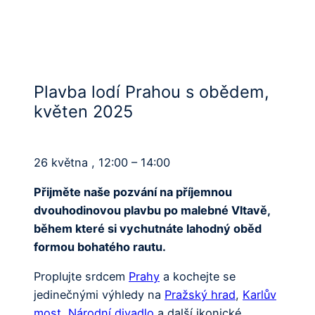
Plavba lodí Prahou s obědem,
květen 2025
26 května , 12:00 – 14:00
Přijměte naše pozvání na příjemnou
dvouhodinovou plavbu po malebné Vltavě,
během které si vychutnáte lahodný oběd
formou bohatého rautu.
Proplujte srdcem
Prahy
a kochejte se
jedinečnými výhledy na
Pražský hrad
,
Karlův
most
,
Národní divadlo
a další ikonické