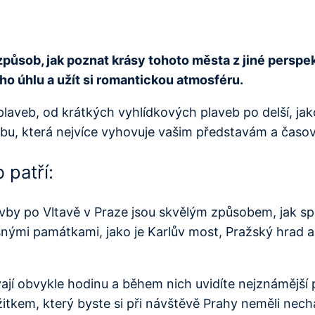
způsob, jak poznat krásy tohoto města z jiné perspe
o úhlu a užít si romantickou atmosféru.
plaveb, od krátkých vyhlídkových plaveb po delší, jak
avbu, která nejvíce vyhovuje vašim představám a ča
 patří:
vby po Vltavě v Praze jsou skvělým způsobem, jak spo
nými památkami, jako je Karlův most, Pražský hrad a
ají obvykle hodinu a během nich uvidíte nejznámější
kem, který byste si při návštěvě Prahy neměli nechat