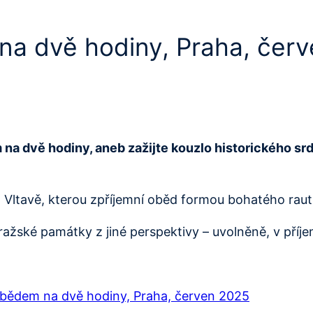
 na dvě hodiny, Praha, čer
m na dvě hodiny, aneb zažijte kouzlo historického s
ltavě, kterou zpříjemní oběd formou bohatého rautu
pražské památky z jiné perspektivy – uvolněně, v příj
 obědem na dvě hodiny, Praha, červen 2025