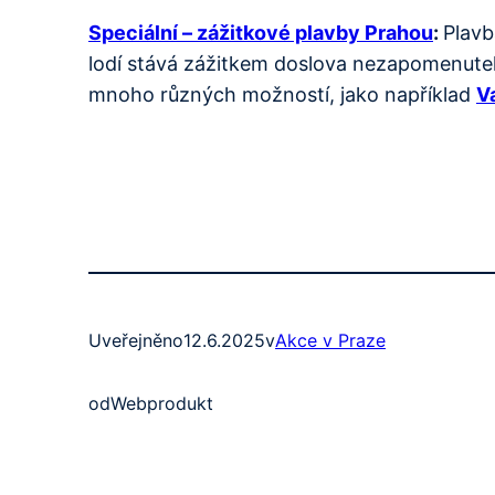
Speciální – zážitkové plavby Prahou
:
Plavb
lodí stává zážitkem doslova nezapomenuteln
mnoho různých možností, jako například
V
Uveřejněno
12.6.2025
v
Akce v Praze
od
Webprodukt