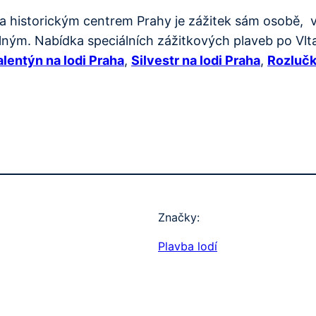
a historickým centrem Prahy je zážitek sám osobě, v
ým. Nabídka speciálních zážitkových plaveb po Vltav
alentýn na lodi Praha
,
Silvestr na lodi Praha
,
Rozlučk
Značky:
Plavba lodí