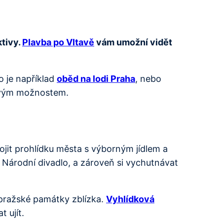
ktivy.
Plavba po Vltavě
vám umožní vidět
o je například
oběd na lodi Praha
, nebo
sovým možnostem.
jit prohlídku města s výborným jídlem a
 Národní divadlo, a zároveň si vychutnávat
 pražské památky zblízka.
Vyhlídková
 ujít.