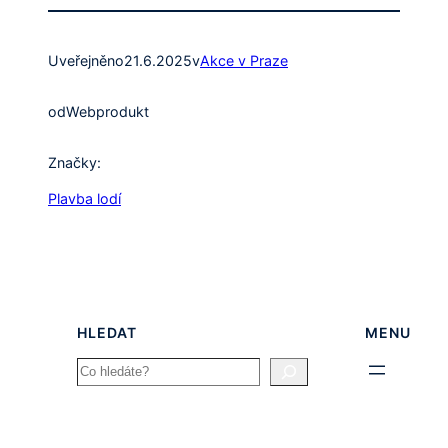
Uveřejněno
21.6.2025
v
Akce v Praze
od
Webprodukt
Značky:
Plavba lodí
HLEDAT
MENU
Search