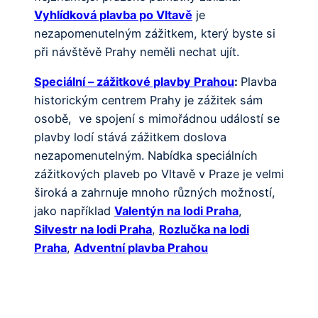
Vyhlídková plavba po Vltavě
je
nezapomenutelným zážitkem, který byste si
při návštěvě Prahy neměli nechat ujít.
Speciální – zážitkové plavby Prahou
:
Plavba
historickým centrem Prahy je zážitek sám
osobě, ve spojení s mimořádnou událostí se
plavby lodí stává zážitkem doslova
nezapomenutelným. Nabídka speciálních
zážitkových plaveb po Vltavě v Praze je velmi
široká a zahrnuje mnoho různých možností,
jako například
Valentýn na lodi Praha
,
Silvestr na lodi Praha
,
Rozlučka na lodi
Praha
,
Adventní plavba Prahou