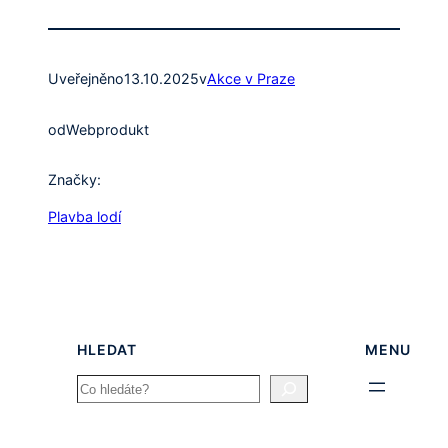
Uveřejněno
13.10.2025
v
Akce v Praze
od
Webprodukt
Značky:
Plavba lodí
HLEDAT
MENU
Search