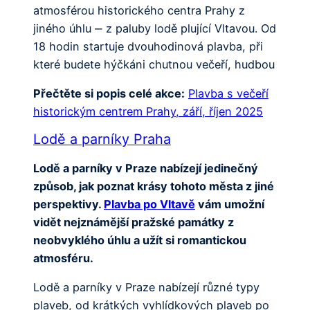
atmosférou historického centra Prahy z
jiného úhlu ‒ z paluby lodě plující Vltavou. Od
18 hodin startuje dvouhodinová plavba, při
které budete hýčkáni chutnou večeří, hudbou
Přečtěte si popis celé akce:
Plavba s večeří
historickým centrem Prahy, září, říjen 2025
Lodě a parníky Praha
Lodě a parníky v Praze nabízejí jedinečný
způsob, jak poznat krásy tohoto města z jiné
perspektivy.
Plavba po Vltavě
vám umožní
vidět nejznámější pražské památky z
neobvyklého úhlu a užít si romantickou
atmosféru.
Lodě a parníky v Praze nabízejí různé typy
plaveb, od krátkých vyhlídkových plaveb po