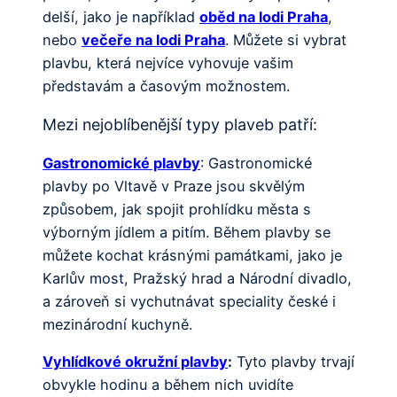
delší, jako je například
oběd na lodi Praha
,
nebo
večeře na lodi Praha
. Můžete si vybrat
plavbu, která nejvíce vyhovuje vašim
představám a časovým možnostem.
Mezi nejoblíbenější typy plaveb patří:
Gastronomické plavby
: Gastronomické
plavby po Vltavě v Praze jsou skvělým
způsobem, jak spojit prohlídku města s
výborným jídlem a pitím. Během plavby se
můžete kochat krásnými památkami, jako je
Karlův most, Pražský hrad a Národní divadlo,
a zároveň si vychutnávat speciality české i
mezinárodní kuchyně.
Vyhlídkové okružní plavby
:
Tyto plavby trvají
obvykle hodinu a během nich uvidíte