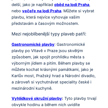
delší, jako je například
oběd na lodi Praha
,
nebo
večeře na lodi Praha
. Můžete si vybrat
plavbu, která nejvíce vyhovuje vašim
představám a časovým možnostem.
Mezi nejoblíbenější typy plaveb patří:
Gastronomické plavby
: Gastronomické
plavby po Vltavě v Praze jsou skvělým
způsobem, jak spojit prohlídku města s
výborným jídlem a pitím. Během plavby se
můžete kochat krásnými památkami, jako je
Karlův most, Pražský hrad a Národní divadlo,
a zároveň si vychutnávat speciality české i
mezinárodní kuchyně.
Vyhlídkové okružní plavby
:
Tyto plavby trvají
obvykle hodinu a během nich uvidíte