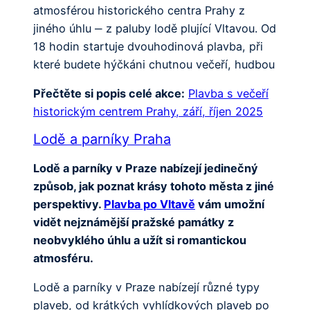
atmosférou historického centra Prahy z
jiného úhlu ‒ z paluby lodě plující Vltavou. Od
18 hodin startuje dvouhodinová plavba, při
které budete hýčkáni chutnou večeří, hudbou
Přečtěte si popis celé akce:
Plavba s večeří
historickým centrem Prahy, září, říjen 2025
Lodě a parníky Praha
Lodě a parníky v Praze nabízejí jedinečný
způsob, jak poznat krásy tohoto města z jiné
perspektivy.
Plavba po Vltavě
vám umožní
vidět nejznámější pražské památky z
neobvyklého úhlu a užít si romantickou
atmosféru.
Lodě a parníky v Praze nabízejí různé typy
plaveb, od krátkých vyhlídkových plaveb po