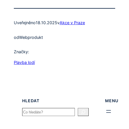
Uveřejněno
18.10.2025
v
Akce v Praze
od
Webprodukt
Značky:
Plavba lodí
HLEDAT
MENU
Search