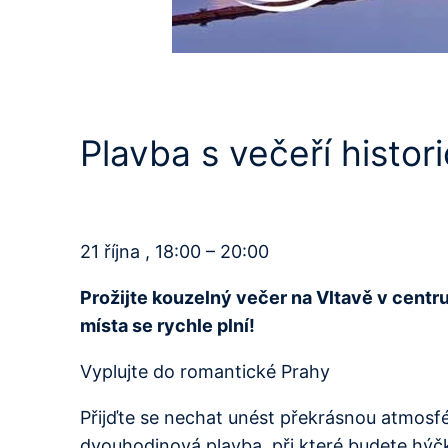
Plavba s večeří histor
21 října , 18:00 – 20:00
Prožijte kouzelný večer na Vltavě v centr
místa se rychle plní!
Vyplujte do romantické Prahy
Přijďte se nechat unést překrásnou atmosfér
dvouhodinová plavba, při které budete hýč