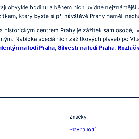
ají obvykle hodinu a během nich uvidíte nejznámější
kem, který byste si při návštěvě Prahy neměli nechat
a historickým centrem Prahy je zážitek sám osobě, v
ým. Nabídka speciálních zážitkových plaveb po Vltav
alentýn na lodi Praha
,
Silvestr na lodi Praha
,
Rozlučk
Značky:
Plavba lodí