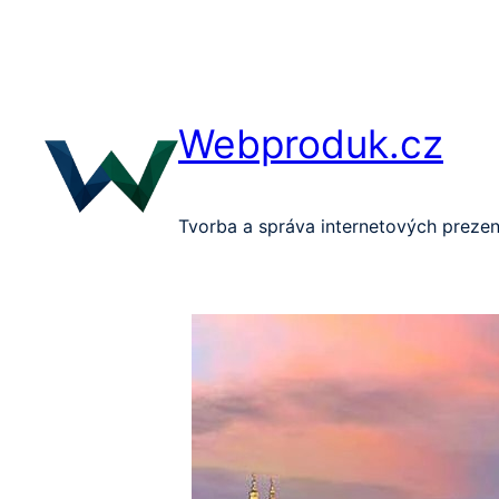
Přeskočit
na
obsah
Webproduk.cz
Tvorba a správa internetových prezen