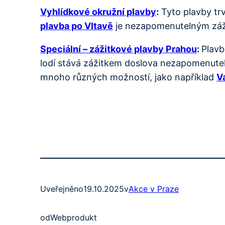
Vyhlídkové okružní plavby
:
Tyto plavby trv
plavba po Vltavě
je nezapomenutelným zážit
Speciální – zážitkové plavby Prahou
:
Plavb
lodí stává zážitkem doslova nezapomenuteln
mnoho různých možností, jako například
V
Uveřejněno
19.10.2025
v
Akce v Praze
od
Webprodukt