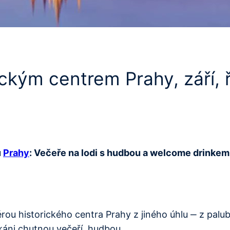
ickým centrem Prahy, září, 
u
Prahy
: Večeře na lodi s hudbou a welcome drinkem,
ou historického centra Prahy z jiného úhlu ‒ z paluby
káni chutnou večeří, hudbou