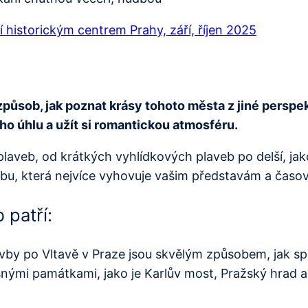
í historickým centrem Prahy, září, říjen 2025
způsob, jak poznat krásy tohoto města z jiné perspe
o úhlu a užít si romantickou atmosféru.
plaveb, od krátkých vyhlídkových plaveb po delší, jak
avbu, která nejvíce vyhovuje vašim představám a ča
 patří:
vby po Vltavě v Praze jsou skvělým způsobem, jak spo
nými památkami, jako je Karlův most, Pražský hrad a