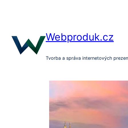
Přeskočit
na
obsah
Webproduk.cz
Tvorba a správa internetových prezen