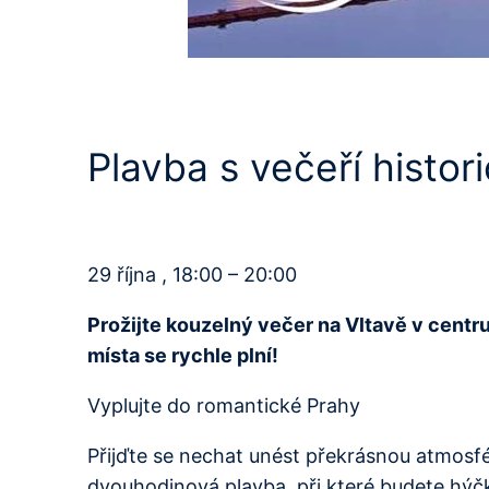
Plavba s večeří histor
29 října , 18:00 – 20:00
Prožijte kouzelný večer na Vltavě v centr
místa se rychle plní!
Vyplujte do romantické Prahy
Přijďte se nechat unést překrásnou atmosfér
dvouhodinová plavba, při které budete hýč