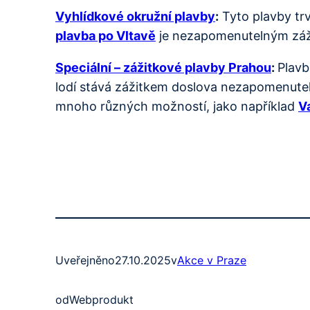
Vyhlídkové okružní plavby
:
Tyto plavby trv
plavba po Vltavě
je nezapomenutelným zážit
Speciální – zážitkové plavby Prahou
:
Plavb
lodí stává zážitkem doslova nezapomenuteln
mnoho různých možností, jako například
V
Uveřejněno
27.10.2025
v
Akce v Praze
od
Webprodukt