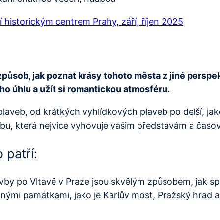
í historickým centrem Prahy, září, říjen 2025
způsob, jak poznat krásy tohoto města z jiné perspe
o úhlu a užít si romantickou atmosféru.
plaveb, od krátkých vyhlídkových plaveb po delší, jak
avbu, která nejvíce vyhovuje vašim představám a ča
 patří:
vby po Vltavě v Praze jsou skvělým způsobem, jak spo
nými památkami, jako je Karlův most, Pražský hrad a