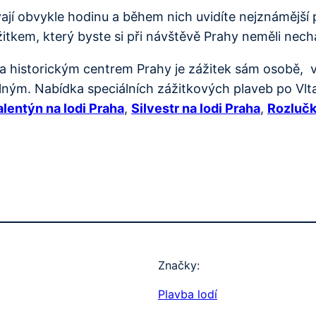
ají obvykle hodinu a během nich uvidíte nejznámější
kem, který byste si při návštěvě Prahy neměli nechat
a historickým centrem Prahy je zážitek sám osobě, v
ým. Nabídka speciálních zážitkových plaveb po Vltav
alentýn na lodi Praha
,
Silvestr na lodi Praha
,
Rozlučk
Značky:
Plavba lodí