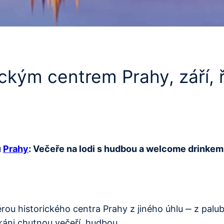
ickým centrem Prahy, září, 
u
Prahy
: Večeře na lodi s hudbou a welcome drinkem,
ou historického centra Prahy z jiného úhlu ‒ z paluby
káni chutnou večeří, hudbou