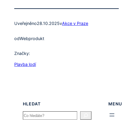
Uveřejněno
28.10.2025
v
Akce v Praze
od
Webprodukt
Značky:
Plavba lodí
HLEDAT
MENU
Search