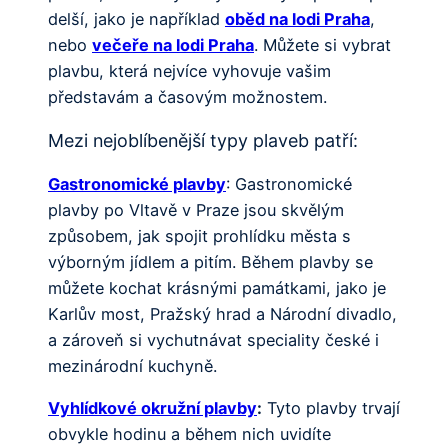
delší, jako je například
oběd na lodi Praha
,
nebo
večeře na lodi Praha
. Můžete si vybrat
plavbu, která nejvíce vyhovuje vašim
představám a časovým možnostem.
Mezi nejoblíbenější typy plaveb patří:
Gastronomické plavby
: Gastronomické
plavby po Vltavě v Praze jsou skvělým
způsobem, jak spojit prohlídku města s
výborným jídlem a pitím. Během plavby se
můžete kochat krásnými památkami, jako je
Karlův most, Pražský hrad a Národní divadlo,
a zároveň si vychutnávat speciality české i
mezinárodní kuchyně.
Vyhlídkové okružní plavby
:
Tyto plavby trvají
obvykle hodinu a během nich uvidíte