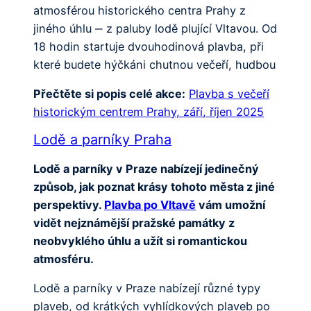
atmosférou historického centra Prahy z
jiného úhlu ‒ z paluby lodě plující Vltavou. Od
18 hodin startuje dvouhodinová plavba, při
které budete hýčkáni chutnou večeří, hudbou
Přečtěte si popis celé akce:
Plavba s večeří
historickým centrem Prahy, září, říjen 2025
Lodě a parníky Praha
Lodě a parníky v Praze nabízejí jedinečný
způsob, jak poznat krásy tohoto města z jiné
perspektivy.
Plavba po Vltavě
vám umožní
vidět nejznámější pražské památky z
neobvyklého úhlu a užít si romantickou
atmosféru.
Lodě a parníky v Praze nabízejí různé typy
plaveb, od krátkých vyhlídkových plaveb po