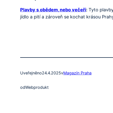
Plavby s obědem, nebo večeří
:
Tyto plavby
jídlo a pití a zároveň se kochat krásou Prah
Uveřejněno
24.4.2025
v
Magazín Praha
od
Webprodukt