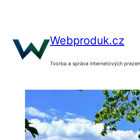
Přeskočit
na
obsah
Webproduk.cz
Tvorba a správa internetových prezen