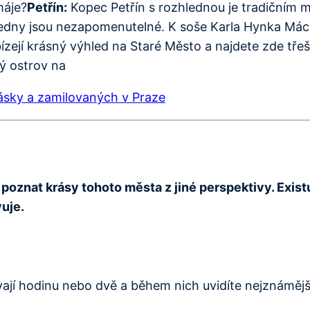
máje?
Petřín:
Kopec Petřín s rozhlednou je tradičním 
ledny jsou nezapomenutelné. K soše Karla Hynka Mách
zejí krásný výhled na Staré Město a najdete zde třešň
ý ostrov na
lásky a zamilovaných v Praze
 poznat krásy tohoto města z jiné perspektivy. Exis
uje.
vají hodinu nebo dvě a během nich uvidíte nejznámějš