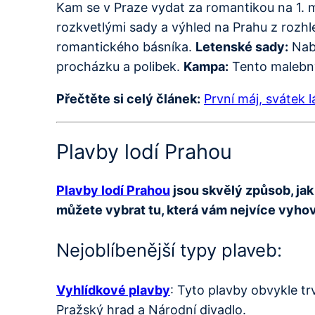
Kam se v Praze vydat za romantikou na 1. 
rozkvetlými sady a výhled na Prahu z rozh
romantického básníka.
Letenské sady:
Nabí
procházku a polibek.
Kampa:
Tento malebn
Přečtěte si celý článek:
První máj, svátek 
Plavby lodí Prahou
Plavby lodí Prahou
jsou skvělý způsob, jak
můžete vybrat tu, která vám nejvíce vyhov
Nejoblíbenější typy plaveb:
Vyhlídkové plavby
: Tyto plavby obvykle tr
Pražský hrad a Národní divadlo.