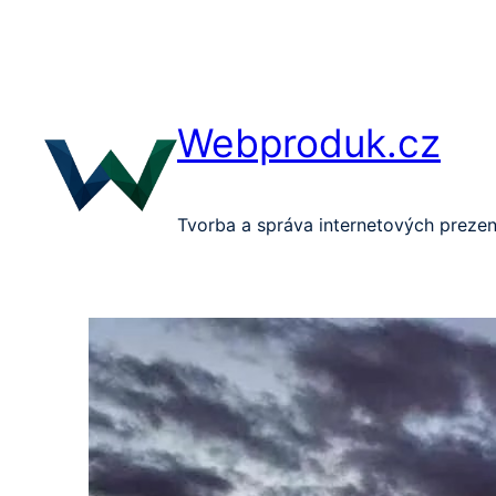
Přeskočit
na
obsah
Webproduk.cz
Tvorba a správa internetových prezen