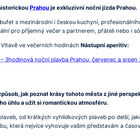
historickou
Prahou
je exkluzivní noční jízda Prahou.
ý bufet s mezinárodní i českou kuchyní, profesionáln
ní pro příjemný večer s partnerem, přáteli nebo i só
 Vltavě ve večerních hodinách
Nástupní aperitiv:
i – 3hodinová noční plavba Prahou, červenec a srpen
způsob, jak poznat krásy tohoto města z jiné perspe
o úhlu a užít si romantickou atmosféru.
plaveb, od krátkých vyhlídkových plaveb po delší, jak
avbu, která nejvíce vyhovuje vašim představám a ča