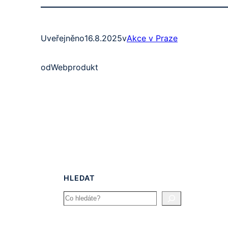
Uveřejněno
16.8.2025
v
Akce v Praze
od
Webprodukt
HLEDAT
Search