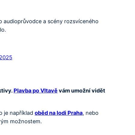
ího audioprůvodce a scény rozsvíceného
lo.
 2025
ktivy.
Plavba po Vltavě
vám umožní vidět
o je například
oběd na lodi Praha
, nebo
sovým možnostem.