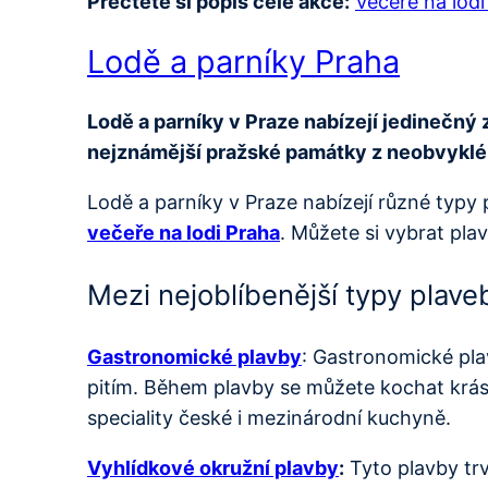
Přečtěte si popis celé akce:
Večeře na lod
Lodě a parníky Praha
Lodě a parníky v Praze nabízejí jedinečný 
nejznámější pražské památky z neobvykléh
Lodě a parníky v Praze nabízejí různé typy 
večeře na lodi Praha
. Můžete si vybrat pl
Mezi nejoblíbenější typy plaveb
Gastronomické plavby
: Gastronomické pla
pitím. Během plavby se můžete kochat krás
speciality české i mezinárodní kuchyně.
Vyhlídkové okružní plavby
:
Tyto plavby trv