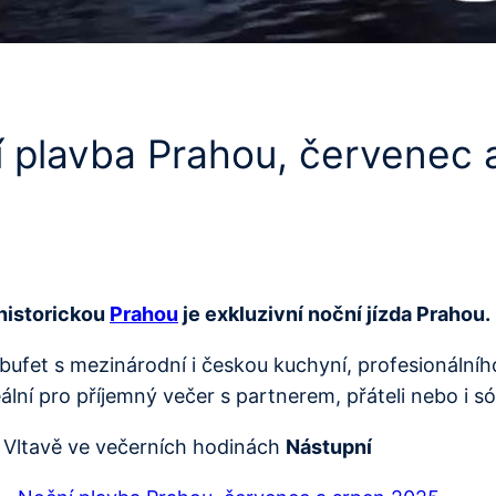
í plavba Prahou, červenec 
 historickou
Prahou
je exkluzivní noční jízda Prahou.
ý bufet s mezinárodní i českou kuchyní, profesionáln
ní pro příjemný večer s partnerem, přáteli nebo i só
 Vltavě ve večerních hodinách
Nástupní