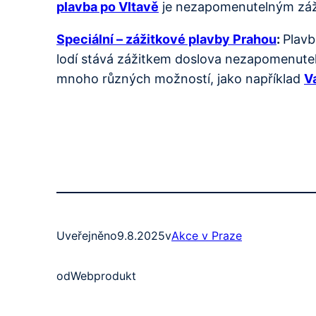
plavba po Vltavě
je nezapomenutelným zážit
Speciální – zážitkové plavby Prahou
:
Plavb
lodí stává zážitkem doslova nezapomenuteln
mnoho různých možností, jako například
V
Uveřejněno
9.8.2025
v
Akce v Praze
od
Webprodukt