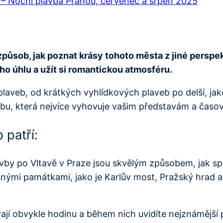
i – Noční plavba Prahou, červenec a srpen 2025
způsob, jak poznat krásy tohoto města z jiné perspe
o úhlu a užít si romantickou atmosféru.
plaveb, od krátkých vyhlídkových plaveb po delší, jak
avbu, která nejvíce vyhovuje vašim představám a ča
 patří:
vby po Vltavě v Praze jsou skvělým způsobem, jak spo
nými památkami, jako je Karlův most, Pražský hrad a
ají obvykle hodinu a během nich uvidíte nejznámější