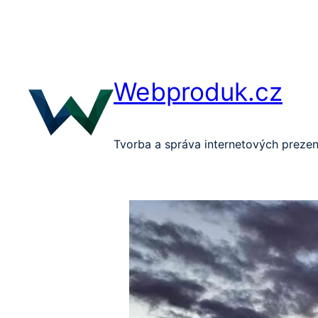
Přeskočit
na
obsah
Webproduk.cz
Tvorba a správa internetových prezen