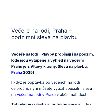
Večeře na lodi, Praha –
podzimní sleva na plavbu
Večeře na lodi – Plavby probíhají i na podzim,
lodě jsou vytápěné a výhled na večerní
Prahu je z Vltavy krásný. Sleva na plavbu,
Praha
2025!
I když je poptávka po večeřích na lodi
celoroční, nyní můžete využít speciální slevu
na
večeři na lodi v Praze
v akční nabídce!
Tříhodinová plavba s rautovou večeří:
Jde o