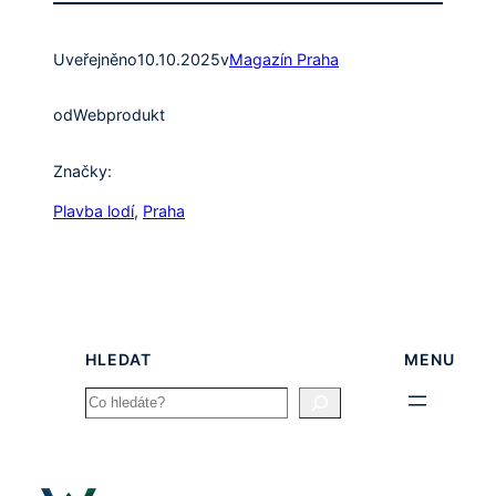
Uveřejněno
10.10.2025
v
Magazín Praha
od
Webprodukt
Značky:
Plavba lodí
, 
Praha
HLEDAT
MENU
Search