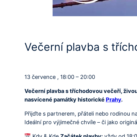
Večerní plavba s tříc
13 července , 18:00 – 20:00
Večerní plavba s tříchodovou večeří, živ
nasvícené památky historické
Prahy
.
Přijďte s partnerem, přáteli nebo rodinou
Ideální pro výjimečné chvíle – či jako originá
Kdy & Kde
Začátek plavby:
vždy od 18: