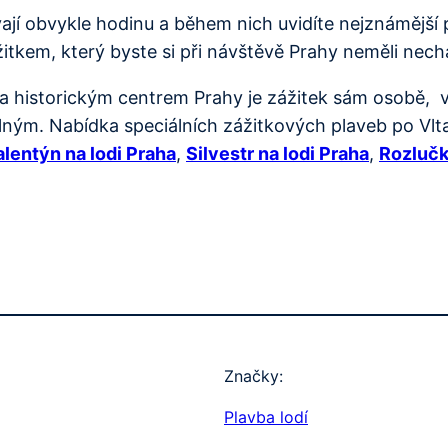
ají obvykle hodinu a během nich uvidíte nejznámější
kem, který byste si při návštěvě Prahy neměli nechat
a historickým centrem Prahy je zážitek sám osobě, v
ým. Nabídka speciálních zážitkových plaveb po Vltav
alentýn na lodi Praha
,
Silvestr na lodi Praha
,
Rozlučk
Značky:
Plavba lodí