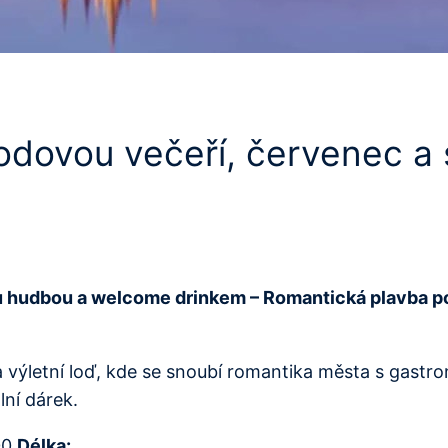
hodovou večeří, červenec a
ou hudbou a welcome drinkem – Romantická plavba p
 na výletní loď, kde se snoubí romantika města s ga
lní dárek.
00
Délka: