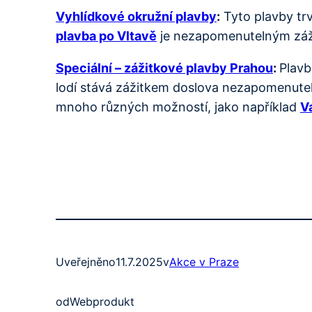
Vyhlídkové okružní plavby
:
Tyto plavby trv
plavba po Vltavě
je nezapomenutelným zážit
Speciální – zážitkové plavby Prahou
:
Plavb
lodí stává zážitkem doslova nezapomenuteln
mnoho různých možností, jako například
V
Uveřejněno
11.7.2025
v
Akce v Praze
od
Webprodukt