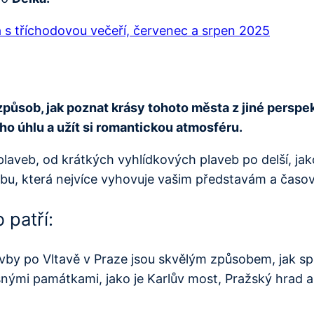
a s tříchodovou večeří, červenec a srpen 2025
způsob, jak poznat krásy tohoto města z jiné perspe
o úhlu a užít si romantickou atmosféru.
plaveb, od krátkých vyhlídkových plaveb po delší, jak
avbu, která nejvíce vyhovuje vašim představám a ča
 patří:
vby po Vltavě v Praze jsou skvělým způsobem, jak spo
nými památkami, jako je Karlův most, Pražský hrad a