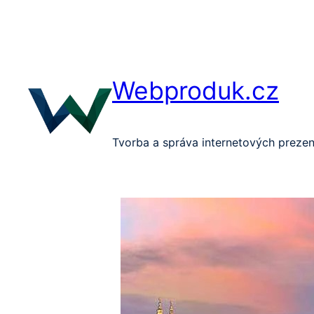
Přeskočit
na
obsah
Webproduk.cz
Tvorba a správa internetových prezen