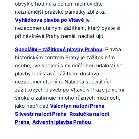
obvykle hodinu a během nich uvidíte
nejznámější pražské památky zblízka.
Vyhlídková plavba po Vltavě
je
nezapomenutelným zážitkem, který byste si
při návštěvě Prahy neměli nechat ujít.
Speciální – zážitkové plavby Prahou
:
Plavba
historickým centrem Prahy je zážitek sám
osobě, ve spojení s mimořádnou událostí se
plavby lodí stává zážitkem doslova
nezapomenutelným. Nabídka speciálních
zážitkových plaveb po Vltavě v Praze je velmi
široká a zahrnuje mnoho různých možností,
jako například
Valentýn na lodi Praha
,
Silvestr na lodi Praha
,
Rozlučka na lodi
Praha
,
Adventní plavba Prahou