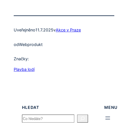
Uveřejněno
11.7.2025
v
Akce v Praze
od
Webprodukt
Značky:
Plavba lodí
HLEDAT
MENU
Search