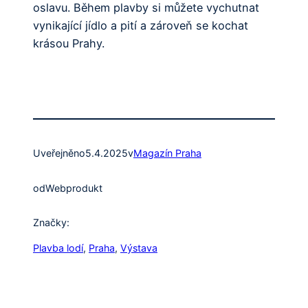
oslavu. Během plavby si můžete vychutnat
vynikající jídlo a pití a zároveň se kochat
krásou Prahy.
Uveřejněno
5.4.2025
v
Magazín Praha
od
Webprodukt
Značky:
Plavba lodí
, 
Praha
, 
Výstava