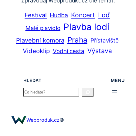
Zpravodaj Webprodukt.cz dle témat:
Loď
Festival
Koncert
Hudba
Plavba lodí
Malé plavidlo
Praha
Plavební komora
Přístaviště
Videoklip
Výstava
Vodní cesta
HLEDAT
MENU
Search
Webproduk.cz
©